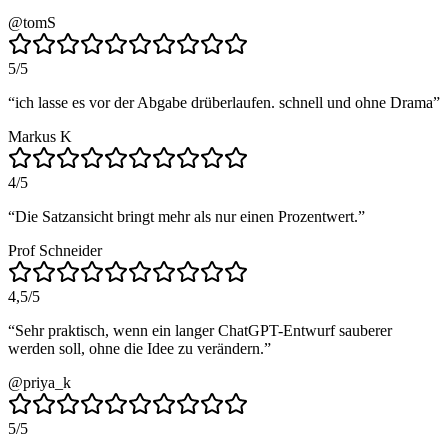
@tomS
5
/5
“
ich lasse es vor der Abgabe drüberlaufen. schnell und ohne Drama
”
Markus K
4
/5
“
Die Satzansicht bringt mehr als nur einen Prozentwert.
”
Prof Schneider
4,5
/5
“
Sehr praktisch, wenn ein langer ChatGPT-Entwurf sauberer
werden soll, ohne die Idee zu verändern.
”
@priya_k
5
/5