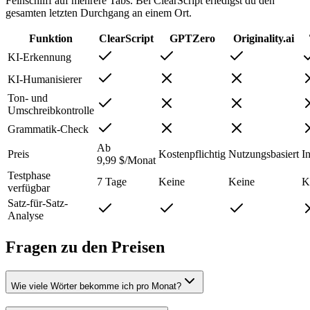
Feinschliff auf mehrere Tabs. Bei ClearScript erledigst du den
gesamten letzten Durchgang an einem Ort.
Funktion
ClearScript
GPTZero
Originality.ai
KI-Erkennung
KI-Humanisierer
Ton- und
Umschreibkontrolle
Grammatik-Check
Ab
Preis
Kostenpflichtig
Nutzungsbasiert
In
9,99 $/Monat
Testphase
7 Tage
Keine
Keine
K
verfügbar
Satz-für-Satz-
Analyse
Fragen zu den Preisen
Wie viele Wörter bekomme ich pro Monat?