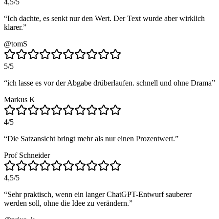
4,5
/5
“
Ich dachte, es senkt nur den Wert. Der Text wurde aber wirklich
klarer.
”
@tomS
5
/5
“
ich lasse es vor der Abgabe drüberlaufen. schnell und ohne Drama
”
Markus K
4
/5
“
Die Satzansicht bringt mehr als nur einen Prozentwert.
”
Prof Schneider
4,5
/5
“
Sehr praktisch, wenn ein langer ChatGPT-Entwurf sauberer
werden soll, ohne die Idee zu verändern.
”