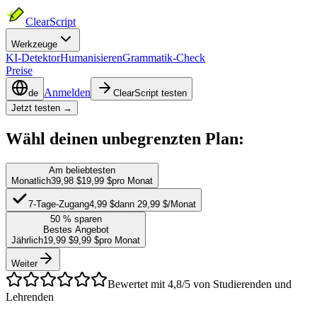
ClearScript
Werkzeuge
KI-Detektor
Humanisieren
Grammatik-Check
Preise
Anmelden
de
ClearScript testen
Jetzt testen →
Wähl deinen
unbegrenzten
Plan:
Am beliebtesten
Monatlich
39,98 $
19,99 $
pro Monat
7-Tage-Zugang
4,99 $
dann 29,99 $/Monat
50 % sparen
Bestes Angebot
Jährlich
19,99 $
9,99 $
pro Monat
Weiter
Bewertet mit 4,8/5 von Studierenden und
Lehrenden