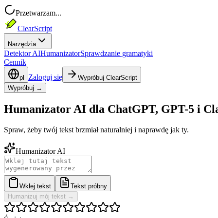
Przetwarzam...
ClearScript
Narzędzia
Detektor AI
Humanizator
Sprawdzanie gramatyki
Cennik
Zaloguj się
pl
Wypróbuj ClearScript
Wypróbuj →
Humanizator AI dla ChatGPT, GPT-5 i Cl
Spraw, żeby twój tekst brzmiał naturalniej i naprawdę jak ty.
Humanizator AI
Wklej tekst
Tekst próbny
Humanizuj mój tekst
→