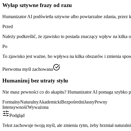
Wyłap sztywne frazy od razu
Humanizator AI podświetla sztywne albo powtarzalne zdania, przez kt
Przed
Należy podkreślić, że zjawisko to posiada znaczący wpływ na kilka 
Po
To zjawisko jest ważne, bo wpływa na kilka obszarów i zmienia spo
Pierwotna myśl zachowana
Humanizuj bez utraty stylu
Nie masz pewności co do akapitu? Humanizator AI pomaga szybko pr
Formalny
Naturalny
Akademicki
Bezpośredni
Jasny
Pewny
Intensywność
Wyważona
Podgląd
Tekst zachowuje twoją myśl, ale zmienia rytm, żeby brzmiał naturalni