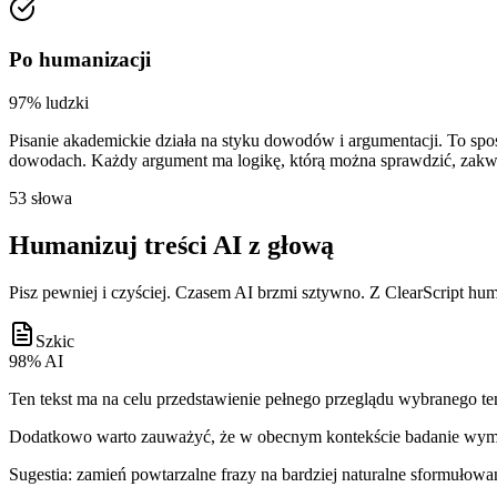
Po humanizacji
97% ludzki
Pisanie akademickie działa
na styku dowodów i argumentacji
. To sp
dowodach. Każdy argument ma logikę, którą można
sprawdzić, zakw
53 słowa
Humanizuj treści AI z głową
Pisz pewniej i czyściej. Czasem AI brzmi sztywno. Z ClearScript huma
Szkic
98% AI
Ten tekst ma na celu
przedstawienie pełnego przeglądu
wybranego te
Dodatkowo warto zauważyć, że
w obecnym kontekście
badanie wyma
Sugestia: zamień powtarzalne frazy na bardziej naturalne sformułowa