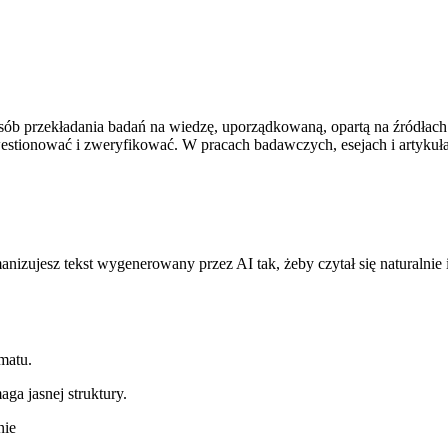
osób
przekładania badań na wiedzę
,
uporządkowaną, opartą na źródłach
estionować i zweryfikować
. W pracach badawczych, esejach i artykuł
nizujesz tekst wygenerowany przez AI tak, żeby czytał się naturalnie i 
matu.
ga jasnej struktury.
nie