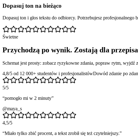
Dopasuj ton na bieżąco
Dopasuj ton i głos tekstu do odbiorcy. Potrzebujesz profesjonalnego
Świetne
Przychodzą po wynik. Zostają dla przepisa
Schemat jest prosty: zobacz ryzykowne zdania, popraw rytm, wyjdź 
4,8/5 od 12 000+ studentów i profesjonalistów
Dowód zdanie po zdan
5
/5
“
pomogło mi w 2 minuty
”
@maya_s
4,5
/5
“
Miało tylko zbić procent, a tekst zrobił się też czytelniejszy.
”