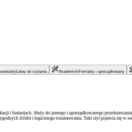
 swobodny
Łatwy do czytania
Akademicki
Formalny i uporządkowany
kacji i badaniach. Służy do jasnego i uporządkowanego przedstawian
ygodnych źródeł i logicznego rozumowania. Taki styl pojawia się w e