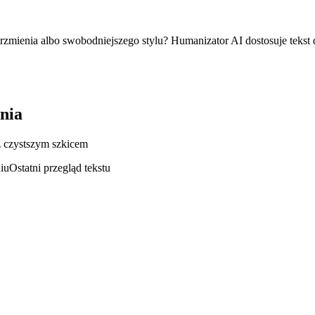
 brzmienia albo swobodniejszego stylu? Humanizator AI dostosuje tekst
nia
z czystszym szkicem
iu
Ostatni przegląd tekstu