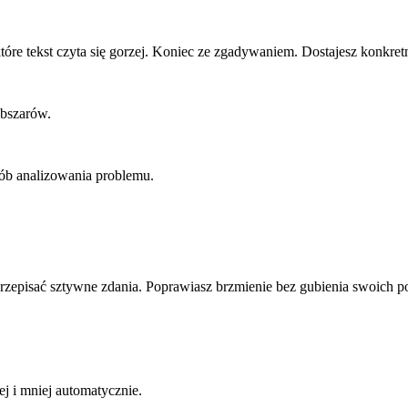
óre tekst czyta się gorzej. Koniec ze zgadywaniem. Dostajesz konkretn
obszarów.
sób analizowania problemu.
zepisać sztywne zdania. Poprawiasz brzmienie bez gubienia swoich p
ej i mniej automatycznie.