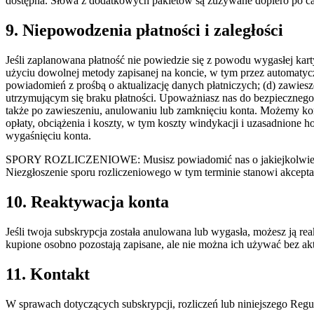
dostępna. Słowa z dodatkowych pakietów są zużywane dopiero po cał
9. Niepowodzenia płatności i zaległości
Jeśli zaplanowana płatność nie powiedzie się z powodu wygasłej kart
użyciu dowolnej metody zapisanej na koncie, w tym przez automatycz
powiadomień z prośbą o aktualizację danych płatniczych; (d) zawies
utrzymującym się braku płatności. Upoważniasz nas do bezpieczneg
także po zawieszeniu, anulowaniu lub zamknięciu konta. Możemy kor
opłaty, obciążenia i koszty, w tym koszty windykacji i uzasadnione 
wygaśnięciu konta.
SPORY ROZLICZENIOWE: Musisz powiadomić nas o jakiejkolwiek rozbi
Niezgłoszenie sporu rozliczeniowego w tym terminie stanowi akcepta
10. Reaktywacja konta
Jeśli twoja subskrypcja została anulowana lub wygasła, możesz ją 
kupione osobno pozostają zapisane, ale nie można ich używać bez a
11. Kontakt
W sprawach dotyczących subskrypcji, rozliczeń lub niniejszego Regu