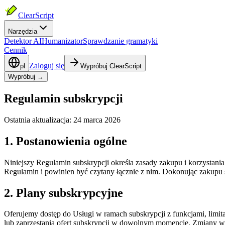
ClearScript
Narzędzia
Detektor AI
Humanizator
Sprawdzanie gramatyki
Cennik
Zaloguj się
pl
Wypróbuj ClearScript
Wypróbuj →
Regulamin subskrypcji
Ostatnia aktualizacja: 24 marca 2026
1. Postanowienia ogólne
Niniejszy Regulamin subskrypcji określa zasady zakupu i korzystan
Regulamin i powinien być czytany łącznie z nim. Dokonując zakupu s
2. Plany subskrypcyjne
Oferujemy dostęp do Usługi w ramach subskrypcji z funkcjami, limi
lub zaprzestania ofert subskrypcji w dowolnym momencie. Zmiany w