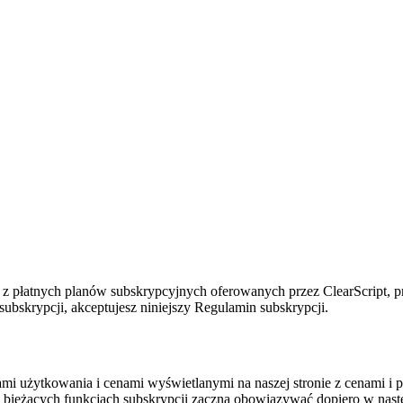
ia z płatnych planów subskrypcyjnych oferowanych przez ClearScript,
ubskrypcji, akceptujesz niniejszy Regulamin subskrypcji.
tami użytkowania i cenami wyświetlanymi na naszej stronie z cenami i
 bieżących funkcjach subskrypcji zaczną obowiązywać dopiero w nas