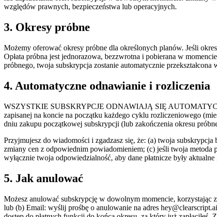
względów prawnych, bezpieczeństwa lub operacyjnych.
3. Okresy próbne
Możemy oferować okresy próbne dla określonych planów. Jeśli okres 
Opłata próbna jest jednorazowa, bezzwrotna i pobierana w momencie 
próbnego, twoja subskrypcja zostanie automatycznie przekształcona w
4. Automatyczne odnawianie i rozliczenia
WSZYSTKIE SUBSKRYPCJE ODNAWIAJĄ SIĘ AUTOMATYCZNIE. Dokonuj
zapisanej na koncie na początku każdego cyklu rozliczeniowego (mie
dniu zakupu początkowej subskrypcji (lub zakończenia okresu próbne
Przyjmujesz do wiadomości i zgadzasz się, że: (a) twoja subskrypcja
zmiany cen z odpowiednim powiadomieniem; (c) jeśli twoja metoda pł
wyłącznie twoja odpowiedzialność, aby dane płatnicze były aktualne
5. Jak anulować
Możesz anulować subskrypcję w dowolnym momencie, korzystając z jed
lub (b) Email: wyślij prośbę o anulowanie na adres hey@clearscrip
dostęp do płatnych funkcji do końca okresu, za który już zapłaciłeś.