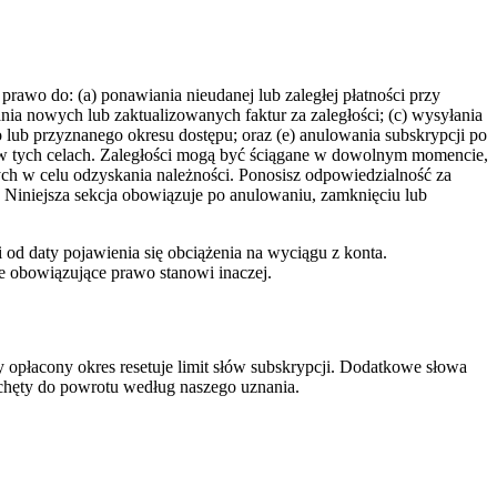
prawo do: (a) ponawiania nieudanej lub zaległej płatności przy
ia nowych lub zaktualizowanych faktur za zaległości; (c) wysyłania
 lub przyznanego okresu dostępu; oraz (e) anulowania subskrypcji po
 w tych celach. Zaległości mogą być ściągane w dowolnym momencie,
ch w celu odzyskania należności. Ponosisz odpowiedzialność za
i. Niniejsza sekcja obowiązuje po anulowaniu, zamknięciu lub
d daty pojawienia się obciążenia na wyciągu z konta.
że obowiązujące prawo stanowi inaczej.
 opłacony okres resetuje limit słów subskrypcji. Dodatkowe słowa
achęty do powrotu według naszego uznania.