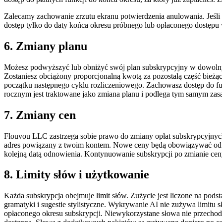
Zalecamy zachowanie zrzutu ekranu potwierdzenia anulowania. Jeśli 
dostęp tylko do daty końca okresu próbnego lub opłaconego dostępu 
6. Zmiany planu
Możesz podwyższyć lub obniżyć swój plan subskrypcyjny w dowoln
Zostaniesz obciążony proporcjonalną kwotą za pozostałą część bież
początku następnego cyklu rozliczeniowego. Zachowasz dostęp do f
rocznym jest traktowane jako zmiana planu i podlega tym samym za
7. Zmiany cen
Flouvou LLC zastrzega sobie prawo do zmiany opłat subskrypcyjn
adres powiązany z twoim kontem. Nowe ceny będą obowiązywać od nas
kolejną datą odnowienia. Kontynuowanie subskrypcji po zmianie cen
8. Limity słów i użytkowanie
Każda subskrypcja obejmuje limit słów. Zużycie jest liczone na pods
gramatyki i sugestie stylistyczne. Wykrywanie AI nie zużywa limitu 
opłaconego okresu subskrypcji. Niewykorzystane słowa nie przechodzą 