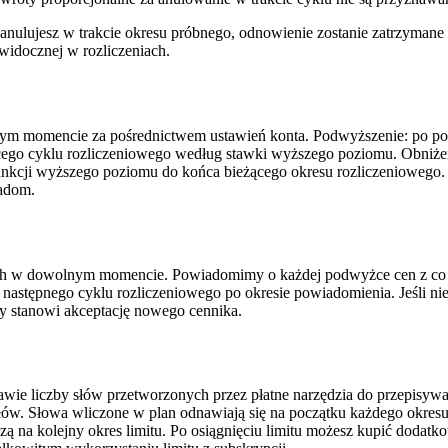
anulujesz w trakcie okresu próbnego, odnowienie zostanie zatrzymane
widocznej w rozliczeniach.
ym momencie za pośrednictwem ustawień konta. Podwyższenie: po po
ącego cyklu rozliczeniowego według stawki wyższego poziomu. Obniże
unkcji wyższego poziomu do końca bieżącego okresu rozliczeniowego. 
sadom.
ych w dowolnym momencie. Powiadomimy o każdej podwyżce cen z co 
tępnego cyklu rozliczeniowego po okresie powiadomienia. Jeśli nie 
y stanowi akceptację nowego cennika.
tawie liczby słów przetworzonych przez płatne narzędzia do przepisyw
słów. Słowa wliczone w plan odnawiają się na początku każdego okresu
na kolejny okres limitu. Po osiągnięciu limitu możesz kupić dodatkowy