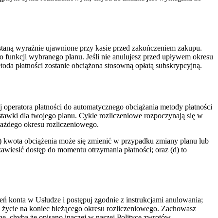
ostaną wyraźnie ujawnione przy kasie przed zakończeniem zakupu.
 funkcji wybranego planu. Jeśli nie anulujesz przed upływem okresu
toda płatności zostanie obciążona stosowną opłatą subskrypcyjną.
ra płatności do automatycznego obciążania metody płatności
tawki dla twojego planu. Cykle rozliczeniowe rozpoczynają się w
każdego okresu rozliczeniowego.
(b) kwota obciążenia może się zmienić w przypadku zmiany planu lub
wiesić dostęp do momentu otrzymania płatności; oraz (d) to
ń konta w Usłudze i postępuj zgodnie z instrukcjami anulowania;
w życie na koniec bieżącego okresu rozliczeniowego. Zachowasz
ne, chyba że opisano inaczej w naszej Polityce zwrotów.