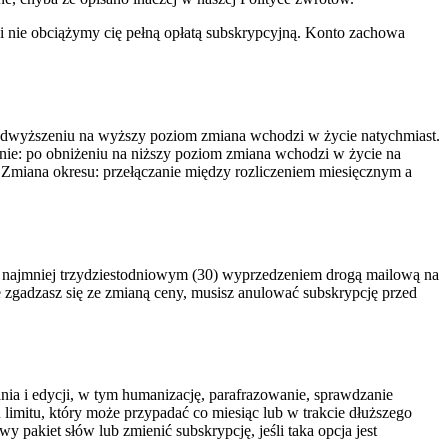
 i nie obciążymy cię pełną opłatą subskrypcyjną. Konto zachowa
dwyższeniu na wyższy poziom zmiana wchodzi w życie natychmiast.
nie: po obniżeniu na niższy poziom zmiana wchodzi w życie na
Zmiana okresu: przełączanie między rozliczeniem miesięcznym a
najmniej trzydziestodniowym (30) wyprzedzeniem drogą mailową na
zgadzasz się ze zmianą ceny, musisz anulować subskrypcję przed
ania i edycji, w tym humanizację, parafrazowanie, sprawdzanie
 limitu, który może przypadać co miesiąc lub w trakcie dłuższego
 pakiet słów lub zmienić subskrypcję, jeśli taka opcja jest