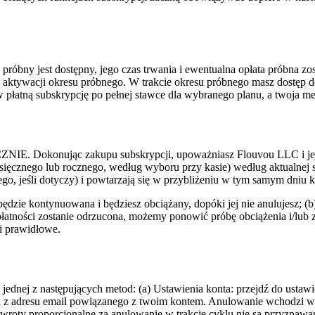
próbny jest dostępny, jego czas trwania i ewentualna opłata próbna z
aktywacji okresu próbnego. W trakcie okresu próbnego masz dostęp do
 płatną subskrypcję po pełnej stawce dla wybranego planu, a twoja me
ąc zakupu subskrypcji, upoważniasz Flouvou LLC i jej operato
sięcznego lub rocznego, według wyboru przy kasie) według aktualnej s
go, jeśli dotyczy) i powtarzają się w przybliżeniu w tym samym dniu 
 będzie kontynuowana i będziesz obciążany, dopóki jej nie anulujesz; 
atności zostanie odrzucona, możemy ponowić próbę obciążenia i/lub za
 i prawidłowe.
nej z następujących metod: (a) Ustawienia konta: przejdź do ustawie
t.ai z adresu email powiązanego z twoim kontem. Anulowanie wchodzi 
 Zwroty proporcjonalne za anulowanie w trakcie cyklu nie są przyznawa