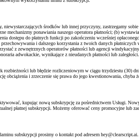
kowitym wykorzystaniu limitu z subskrypcji.
y, niewystarczających środków lub innej przyczyny, zastrzegamy sobie 
ne mechanizmy ponawiania naszego operatora płatności; (b) wystawian
zenia dostępu do płatnych funkcji po zakończeniu wcześniej opłaconego
o przechowywania i dalszego korzystania z twoich danych płatniczych
zystać z zewnętrznych operatorów płatności lub agencji windykacyjny
honoraria adwokackie, wynikające z nieudanych płatności lub zaległośc
eżności lub błędzie rozliczeniowym w ciągu trzydziestu (30) dni o
cję obciążenia i zrzeczenie się prawa do jego kwestionowania, chyba 
reaktywować, kupując nową subskrypcję za pośrednictwem Usługi. Nowy
ktualnej płatnej subskrypcji. Możemy oferować ceny promocyjne lub z
laminu subskrypcji prosimy o kontakt pod adresem hey@clearscript.ai.