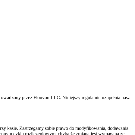
 prowadzony przez Flouvou LLC. Niniejszy regulamin uzupełnia nasz
 przy kasie. Zastrzegamy sobie prawo do modyfikowania, dodawania
tępnym cyklu rozliczeniowym, chyba że zmiana jest wymagana ze