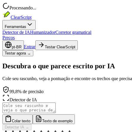
Processando...
ClearScript
Ferramentas
Detector de IA
Humanizador
Corretor gramatical
Preços
Entrar
pt-BR
Testar ClearScript
Testar agora →
Descubra o que parece escrito por IA
Cole seu rascunho, veja a pontuação e encontre os trechos que preci
99,8% de precisão
Detector de IA
Colar texto
Texto de exemplo
Detectar IA
→