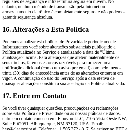
regulares de segurança e infraestrutura segura em nuvem. No
entanto, nenhum método de transmissão pela Internet ou
armazenamento eletrônico é completamente seguro, e não podemos
garantir segurança absoluta.
16. Alterações a Esta Política
Podemos atualizar esta Política de Privacidade periodicamente.
Informaremos você sobre alterações substanciais publicando a
Política atualizada no Serviço e atualizando a data de "Última
atualização" acima. Para alterações que afetem materialmente os
seus direitos, faremos esforços razoáveis para fornecer uma
notificação adicional (como um aviso por email) com pelo menos
trinta (30) dias de antecedência antes de as alterações entrarem em
vigor. A continuação do uso do Serviço após a data efetiva de
quaisquer alterações constitui a sua aceitação da Política atualizada.
17. Entre em Contato
Se você tiver quaisquer questões, preocupações ou reclamações
sobre esta Política de Privacidade ou as nossas práticas de dados,
entre em contato conosco em: Flouvou LLC, 2105 Vista Oeste NW,
Suite E #2051, Albuquerque, NM 87120, USA. Email:
hey@clearscript.ai. Telefone: +1 505 372 4817. Se estiver no EEE e