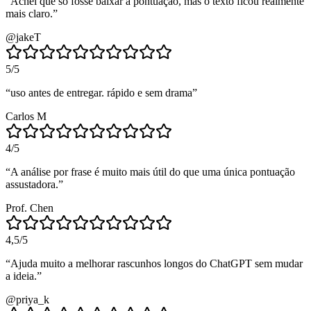
“
Achei que só fosse baixar a pontuação, mas o texto ficou realmente
mais claro.
”
@jakeT
5
/5
“
uso antes de entregar. rápido e sem drama
”
Carlos M
4
/5
“
A análise por frase é muito mais útil do que uma única pontuação
assustadora.
”
Prof. Chen
4,5
/5
“
Ajuda muito a melhorar rascunhos longos do ChatGPT sem mudar
a ideia.
”
@priya_k