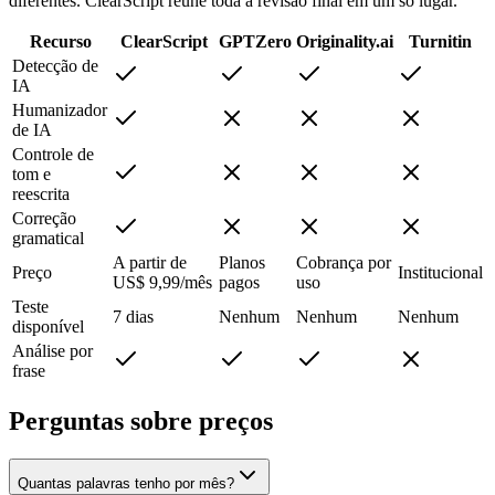
diferentes. ClearScript reúne toda a revisão final em um só lugar.
Recurso
ClearScript
GPTZero
Originality.ai
Turnitin
Detecção de
IA
Humanizador
de IA
Controle de
tom e
reescrita
Correção
gramatical
A partir de
Planos
Cobrança por
Preço
Institucional
US$ 9,99/mês
pagos
uso
Teste
7 dias
Nenhum
Nenhum
Nenhum
disponível
Análise por
frase
Perguntas sobre preços
Quantas palavras tenho por mês?