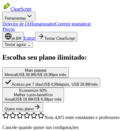
ClearScript
Ferramentas
Detector de IA
Humanizador
Corretor gramatical
Preços
Entrar
pt-BR
Testar ClearScript
Testar agora →
Escolha seu plano
ilimitado
:
Mais popular
Mensal
US$ 39,98
US$ 19,99
por mês
Acesso por 7 dias
US$ 4,99
depois, US$ 29,99/mês
Economize 50%
Melhor custo-benefício
Anual
US$ 19,99
US$ 9,99
por mês
Quero meu plano
Nota 4,8/5 entre estudantes e professores
Cancele quando quiser nas configurações