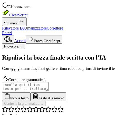
Elaborazione...
ClearScript
Strumenti
Rilevatore IA
Umanizzatore
Correttore
Prezzi
Accedi
it
Prova ClearScript
Prova ora →
Ripulisci la bozza finale scritta con l'IA
Correggi grammatica, frasi goffe e ritmo robotico prima di inviare il te
Correttore grammaticale
Incolla testo
Testo di esempio
Controlla la grammatica
→