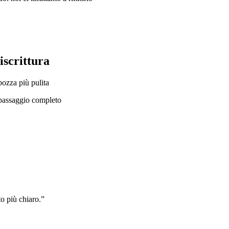
iscrittura
 bozza più pulita
passaggio completo
to più chiaro.
”