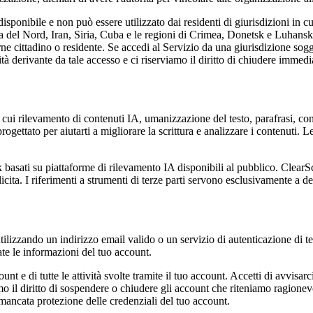
e non può essere utilizzato dai residenti di giurisdizioni in cui la f
ea del Nord, Iran, Siria, Cuba e le regioni di Crimea, Donetsk e Luhansk.
rne cittadino o residente. Se accedi al Servizio da una giurisdizione sogget
lità derivante da tale accesso e ci riserviamo il diritto di chiudere imme
tra cui rilevamento di contenuti IA, umanizzazione del testo, parafrasi, co
progettato per aiutarti a migliorare la scrittura e analizzare i contenuti. 
 basati su piattaforme di rilevamento IA disponibili al pubblico. ClearSc
licita. I riferimenti a strumenti di terze parti servono esclusivamente a 
ilizzando un indirizzo email valido o un servizio di autenticazione di ter
te le informazioni del tuo account.
ount e di tutte le attività svolte tramite il tuo account. Accetti di avvis
mo il diritto di sospendere o chiudere gli account che riteniamo ragionev
mancata protezione delle credenziali del tuo account.