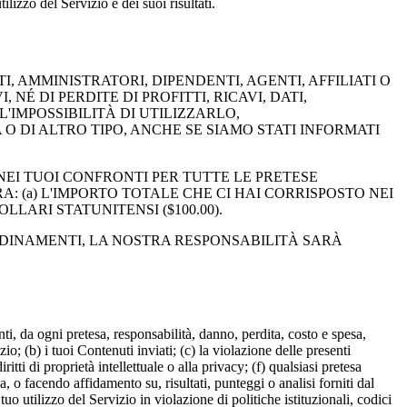
ilizzo del Servizio e dei suoi risultati.
, AMMINISTRATORI, DIPENDENTI, AGENTI, AFFILIATI O
NÉ DI PERDITE DI PROFITTI, RICAVI, DATI,
'IMPOSSIBILITÀ DI UTILIZZARLO,
DI ALTRO TIPO, ANCHE SE SIAMO STATI INFORMATI
EI TUOI CONFRONTI PER TUTTE LE PRETESE
: (a) L'IMPORTO TOTALE CHE CI HAI CORRISPOSTO NEI
LARI STATUNITENSI ($100.00).
RDINAMENTI, LA NOSTRA RESPONSABILITÀ SARÀ
ti, da ogni pretesa, responsabilità, danno, perdita, costo e spesa,
zio; (b) i tuoi Contenuti inviati; (c) la violazione delle presenti
ritti di proprietà intellettuale o alla privacy; (f) qualsiasi pretesa
a, o facendo affidamento su, risultati, punteggi o analisi forniti dal
uo utilizzo del Servizio in violazione di politiche istituzionali, codici