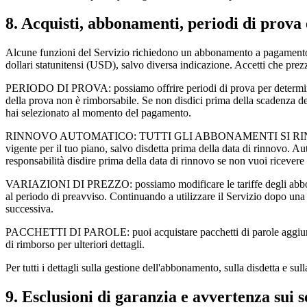
8. Acquisti, abbonamenti, periodi di prova
Alcune funzioni del Servizio richiedono un abbonamento a pagamento. A
dollari statunitensi (USD), salvo diversa indicazione. Accetti che prezzi
PERIODO DI PROVA: possiamo offrire periodi di prova per determinati
della prova non è rimborsabile. Se non disdici prima della scadenza d
hai selezionato al momento del pagamento.
RINNOVO AUTOMATICO: TUTTI GLI ABBONAMENTI SI RINNOVANO AUTOM
vigente per il tuo piano, salvo disdetta prima della data di rinnovo. A
responsabilità disdire prima della data di rinnovo se non vuoi ricevere
VARIAZIONI DI PREZZO: possiamo modificare le tariffe degli abbonamen
al periodo di preavviso. Continuando a utilizzare il Servizio dopo una 
successiva.
PACCHETTI DI PAROLE: puoi acquistare pacchetti di parole aggiuntivi 
di rimborso per ulteriori dettagli.
Per tutti i dettagli sulla gestione dell'abbonamento, sulla disdetta e su
9. Esclusioni di garanzia e avvertenza sui s