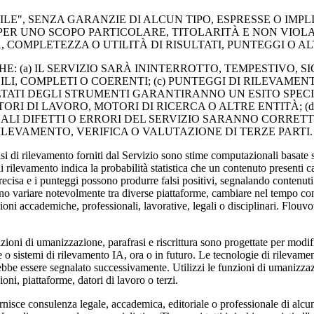
ILE", SENZA GARANZIE DI ALCUN TIPO, ESPRESSE O IMPLI
PER UNO SCOPO PARTICOLARE, TITOLARITÀ E NON VIOLA
 COMPLETEZZA O UTILITÀ DI RISULTATI, PUNTEGGI O AL
a) IL SERVIZIO SARÀ ININTERROTTO, TEMPESTIVO, SICUR
LI, COMPLETI O COERENTI; (c) PUNTEGGI DI RILEVAMEN
LTATI DEGLI STRUMENTI GARANTIRANNO UN ESITO SPECIF
I DI LAVORO, MOTORI DI RICERCA O ALTRE ENTITÀ; (d) I
ALI DIFETTI O ERRORI DEL SERVIZIO SARANNO CORRETTI;
ILEVAMENTO, VERIFICA O VALUTAZIONE DI TERZE PARTI.
evamento forniti dal Servizio sono stime computazionali basate su mo
 rilevamento indica la probabilità statistica che un contenuto presenti ca
ecisa e i punteggi possono produrre falsi positivi, segnalando contenuti 
o variare notevolmente tra diverse piattaforme, cambiare nel tempo con l
ni accademiche, professionali, lavorative, legali o disciplinari. Flouvo
zzazione, parafrasi e riscrittura sono progettate per modificare l
me o sistemi di rilevamento IA, ora o in futuro. Le tecnologie di rilevam
bbe essere segnalato successivamente. Utilizzi le funzioni di umanizzazi
oni, piattaforme, datori di lavoro o terzi.
lenza legale, accademica, editoriale o professionale di alcun tipo