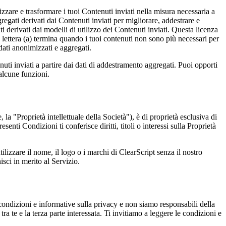
zzare e trasformare i tuoi Contenuti inviati nella misura necessaria a
regati derivati dai Contenuti inviati per migliorare, addestrare e
ati derivati dai modelli di utilizzo dei Contenuti inviati. Questa licenza
a lettera (a) termina quando i tuoi contenuti non sono più necessari per
 dati anonimizzati e aggregati.
uti inviati a partire dai dati di addestramento aggregati. Puoi opporti
 alcune funzioni.
e, la "Proprietà intellettuale della Società"), è di proprietà esclusiva di
enti Condizioni ti conferisce diritti, titoli o interessi sulla Proprietà
lizzare il nome, il logo o i marchi di ClearScript senza il nostro
sci in merito al Servizio.
ve condizioni e informative sulla privacy e non siamo responsabili della
ra te e la terza parte interessata. Ti invitiamo a leggere le condizioni e