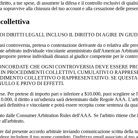
diritto, a tue spese, di assumere la difesa e il controllo esclusivi di qual
va sopravvive alla chiusura del tuo account e alla cessazione delle prese
collettiva
DIRITTI LEGALI, INCLUSO IL DIRITTO DI AGIRE IN GIUD
oversia, pretesa o contestazione derivante da o relativa alle presen
iante arbitrato individuale vincolante amministrato dall'American Arbit
 proporre pretese individuali dinanzi al giudice competente per le contro
C CONCORDATE CHE OGNI CONTROVERSIA DEVE ESSERE P
IN PROCEDIMENTI COLLETTIVI, CUMULATIVI O RAPPRESE
DIMENTO COLLETTIVO O RAPPRESENTATIVO. SE QUESTA 
ULLO E PRIVO DI EFFETTI.
 pretese di importo pari o inferiore a $10.000, puoi scegliere se l'ar
0.000, il diritto a un'udienza sarà determinato dalle Regole AAA. L'arbit
o sarà definitiva e vincolante e potrà essere recepita come sentenza da qua
 dalle Consumer Arbitration Rules dell'AAA. Se l'arbitro ritiene che la 
all'arbitrato.
ente accordo arbitrale inviando comunicazione scritta della tua deci
eve includere il tuo nome completo, l'indirizzo email associato al tuo a