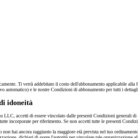
te. Ti verrà addebitato il costo dell'abbonamento applicabile alla fine
o automatico) e le nostre Condizioni di abbonamento per tutti i dettagli
di idoneità
 LLC, accetti di essere vincolato dalle presenti Condizioni generali di s
tte incorporate per riferimento. Se non accetti tutte le presenti Condizi
o non hai ancora raggiunto la maggiore età prevista nel tuo ordinamento, 
zazione, dichiari di avere l'autorità per vincolare tale organizzazione al