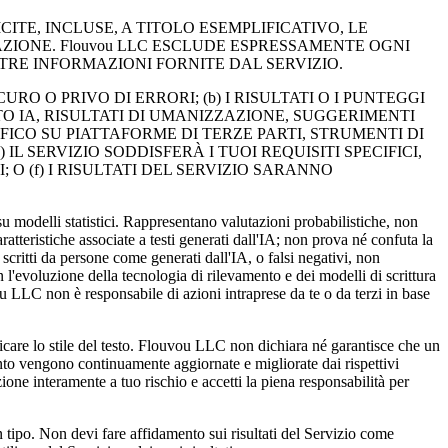
CITE, INCLUSE, A TITOLO ESEMPLIFICATIVO, LE
ZIONE. Flouvou LLC ESCLUDE ESPRESSAMENTE OGNI
TRE INFORMAZIONI FORNITE DAL SERVIZIO.
O O PRIVO DI ERRORI; (b) I RISULTATI O I PUNTEGGI
TO IA, RISULTATI DI UMANIZZAZIONE, SUGGERIMENTI
ICO SU PIATTAFORME DI TERZE PARTI, STRUMENTI DI
L SERVIZIO SODDISFERÀ I TUOI REQUISITI SPECIFICI,
 O (f) I RISULTATI DEL SERVIZIO SARANNO
delli statistici. Rappresentano valutazioni probabilistiche, non
ratteristiche associate a testi generati dall'IA; non prova né confuta la
scritti da persone come generati dall'IA, o falsi negativi, non
'evoluzione della tecnologia di rilevamento e dei modelli di scrittura
u LLC non è responsabile di azioni intraprese da te o da terzi in base
o stile del testo. Flouvou LLC non dichiara né garantisce che un
ento vengono continuamente aggiornate e migliorate dai rispettivi
one interamente a tuo rischio e accetti la piena responsabilità per
. Non devi fare affidamento sui risultati del Servizio come