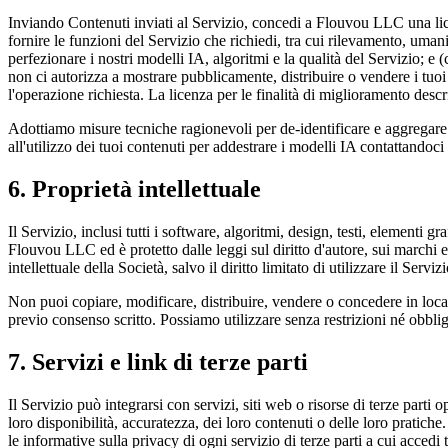
Inviando Contenuti inviati al Servizio, concedi a Flouvou LLC una licen
fornire le funzioni del Servizio che richiedi, tra cui rilevamento, uman
perfezionare i nostri modelli IA, algoritmi e la qualità del Servizio; e (c
non ci autorizza a mostrare pubblicamente, distribuire o vendere i tuoi 
l'operazione richiesta. La licenza per le finalità di miglioramento descr
Adottiamo misure tecniche ragionevoli per de-identificare e aggregare i 
all'utilizzo dei tuoi contenuti per addestrare i modelli IA contattandoci
6. Proprietà intellettuale
Il Servizio, inclusi tutti i software, algoritmi, design, testi, elementi gr
Flouvou LLC ed è protetto dalle leggi sul diritto d'autore, sui marchi e s
intellettuale della Società, salvo il diritto limitato di utilizzare il Ser
Non puoi copiare, modificare, distribuire, vendere o concedere in locazi
previo consenso scritto. Possiamo utilizzare senza restrizioni né obblig
7. Servizi e link di terze parti
Il Servizio può integrarsi con servizi, siti web o risorse di terze parti 
loro disponibilità, accuratezza, dei loro contenuti o delle loro pratiche
le informative sulla privacy di ogni servizio di terze parti a cui accedi t