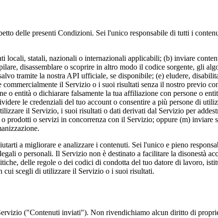
spetto delle presenti Condizioni. Sei l'unico responsabile di tutti i conte
ocali, statali, nazionali o internazionali applicabili; (b) inviare contenuti 
mpilare, disassemblare o scoprire in altro modo il codice sorgente, gli alg
alvo tramite la nostra API ufficiale, se disponibile; (e) eludere, disabilit
re commercialmente il Servizio o i suoi risultati senza il nostro previo co
 o entità o dichiarare falsamente la tua affiliazione con persone o entità
ividere le credenziali del tuo account o consentire a più persone di utiliz
ilizzare il Servizio, i suoi risultati o dati derivati dal Servizio per add
 o prodotti o servizi in concorrenza con il Servizio; oppure (m) inviare 
manizzazione.
iutarti a migliorare e analizzare i contenuti. Sei l'unico e pieno responsab
gali o personali. Il Servizio non è destinato a facilitare la disonestà acc
litiche, delle regole o dei codici di condotta del tuo datore di lavoro, ist
 scegli di utilizzare il Servizio o i suoi risultati.
al Servizio ("Contenuti inviati"). Non rivendichiamo alcun diritto di propri