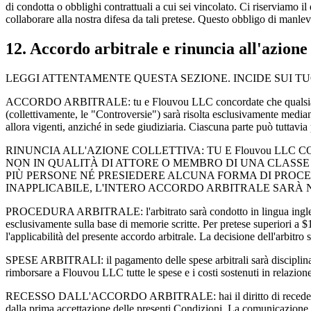
di condotta o obblighi contrattuali a cui sei vincolato. Ci riserviamo il 
collaborare alla nostra difesa da tali pretese. Questo obbligo di manle
12. Accordo arbitrale e rinuncia all'azione 
LEGGI ATTENTAMENTE QUESTA SEZIONE. INCIDE SUI TUOI 
ACCORDO ARBITRALE: tu e Flouvou LLC concordate che qualsiasi contr
(collettivamente, le "Controversie") sarà risolta esclusivamente med
allora vigenti, anziché in sede giudiziaria. Ciascuna parte può tuttavia
RINUNCIA ALL'AZIONE COLLETTIVA: TU E Flouvou LL
NON IN QUALITÀ DI ATTORE O MEMBRO DI UNA CLASSE 
PIÙ PERSONE NÉ PRESIEDERE ALCUNA FORMA DI PROCE
INAPPLICABILE, L'INTERO ACCORDO ARBITRALE SARÀ N
PROCEDURA ARBITRALE: l'arbitrato sarà condotto in lingua inglese. Per
esclusivamente sulla base di memorie scritte. Per pretese superiori a $1
l'applicabilità del presente accordo arbitrale. La decisione dell'arbitr
SPESE ARBITRALI: il pagamento delle spese arbitrali sarà disciplinato
rimborsare a Flouvou LLC tutte le spese e i costi sostenuti in relazione 
RECESSO DALL'ACCORDO ARBITRALE: hai il diritto di recedere dal pres
dalla prima accettazione delle presenti Condizioni. La comunicazione d