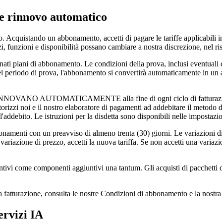
 e rinnovo automatico
cquistando un abbonamento, accetti di pagare le tariffe applicabili indi
, funzioni e disponibilità possano cambiare a nostra discrezione, nel risp
 piani di abbonamento. Le condizioni della prova, inclusi eventuali c
el periodo di prova, l'abbonamento si convertirà automaticamente in un 
ATICAMENTE alla fine di ogni ciclo di fatturazione, mensile o
utorizzi noi e il nostro elaboratore di pagamenti ad addebitare il metodo
 l'addebito. Le istruzioni per la disdetta sono disponibili nelle imposta
ti con un preavviso di almeno trenta (30) giorni. Le variazioni di pre
variazione di prezzo, accetti la nuova tariffa. Se non accetti una variaz
come componenti aggiuntivi una tantum. Gli acquisti di pacchetti di pa
lla fatturazione, consulta le nostre Condizioni di abbonamento e la nostra
ervizi IA