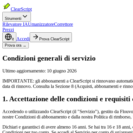
ClearScript
Strumenti
Rilevatore IA
Umanizzatore
Correttore
Prezzi
Accedi
it
Prova ClearScript
Prova ora →
Condizioni generali di servizio
Ultimo aggiornamento: 10 giugno 2026
IMPORTANTE: gli abbonamenti a ClearScript si rinnovano automaticamen
data di rinnovo. Consulta la Sezione 8 (Acquisti, abbonamenti e rinnov
1. Accettazione delle condizioni e requisiti 
Accedendo o utilizzando ClearScript (il "Servizio"), gestito da Flouvou
nostre Condizioni di abbonamento e dalla nostra Politica di rimborso, tu
Dichiari e garantisci di avere almeno 16 anni. Se hai tra 16 e 18 anni, 
Condizioni per tuo conto. Se accedi al Servizio per conto di un'organiz