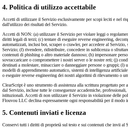
4. Politica di utilizzo accettabile
Accetti di utilizzare il Servizio esclusivamente per scopi leciti e nel ri
dall'utilizzo dei risultati del Servizio.
Accetti di NON: (a) utilizzare il Servizio per violare leggi o regolamenti l
diritti legali di terzi; (c) tentare di eseguire reverse engineering, deco
automatizzati, inclusi bot, scraper o crawler, per accedere al Servizio, s
Servizio; (f) rivendere, ridistribuire, concedere in sublicenza o sfrutta
contenuti di phishing o altro materiale dannoso; (h) impersonare persone
sovraccaricare o compromettere i nostri server o le nostre reti; (j) cond
destinati a molestare, minacciare o danneggiare persone o gruppi; (l) ut
modelli di apprendimento automatico, sistemi di intelligenza artificiale
o eseguire reverse engineering dei nostri algoritmi di rilevamento o u
ClearScript è uno strumento di assistenza alla scrittura progettato per a
dal Servizio, incluse tutte le conseguenze accademiche, professionali, le
istituzionali. Accetti di non utilizzare il Servizio in violazione delle po
Flouvou LLC declina espressamente ogni responsabilità per il modo in cui
5. Contenuti inviati e licenza
Conservi tutti i diritti di proprietà sul testo e sui contenuti che invii 