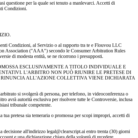
siasi questione per la quale sei tenuto a manlevarci. Accetti di
nti Condizioni.
IZIO.
ti Condizioni, al Servizio o al rapporto tra te e Flouvou LLC
ration Association ("AAA") secondo le Consumer Arbitration Rules
versie di modesta entità, se ne ricorrono i presupposti.
ROMOSSA ESCLUSIVAMENTE A TITOLO INDIVIDUALE E
NTATIVI. L'ARBITRO NON PUÒ RIUNIRE LE PRETESE DI
RINUNCIA ALL'AZIONE COLLETTIVA VIENE DICHIARATA
bitrato si svolgerà di persona, per telefono, in videoconferenza o
ro avrà autorità esclusiva per risolvere tutte le Controversie, inclusa
lsiasi tribunale competente.
tua pretesa sia temeraria o promossa per scopi impropri, accetti di
sione all'indirizzo legal@clearscript.ai entro trenta (30) giorni
ccount e una dichiarazione chiara della volontà di recedere