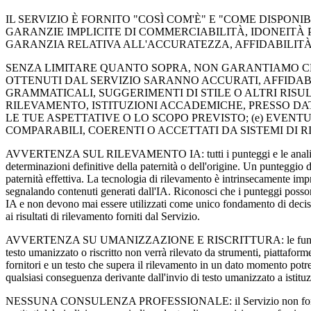
IL SERVIZIO È FORNITO "COSÌ COM'È" E "COME DISPONIB
GARANZIE IMPLICITE DI COMMERCIABILITÀ, IDONEITÀ 
GARANZIA RELATIVA ALL'ACCURATEZZA, AFFIDABILITÀ,
SENZA LIMITARE QUANTO SOPRA, NON GARANTIAMO CHE: (
OTTENUTI DAL SERVIZIO SARANNO ACCURATI, AFFIDABI
GRAMMATICALI, SUGGERIMENTI DI STILE O ALTRI RISU
RILEVAMENTO, ISTITUZIONI ACCADEMICHE, PRESSO DATOR
LE TUE ASPETTATIVE O LO SCOPO PREVISTO; (e) EVENTU
COMPARABILI, COERENTI O ACCETTATI DA SISTEMI DI R
AVVERTENZA SUL RILEVAMENTO IA: tutti i punteggi e le analisi di ril
determinazioni definitive della paternità o dell'origine. Un punteggio di
paternità effettiva. La tecnologia di rilevamento è intrinsecamente impr
segnalando contenuti generati dall'IA. Riconosci che i punteggi posson
IA e non devono mai essere utilizzati come unico fondamento di decisio
ai risultati di rilevamento forniti dal Servizio.
AVVERTENZA SU UMANIZZAZIONE E RISCRITTURA: le funzioni di umani
testo umanizzato o riscritto non verrà rilevato da strumenti, piattafor
fornitori e un testo che supera il rilevamento in un dato momento potre
qualsiasi conseguenza derivante dall'invio di testo umanizzato a istituzi
NESSUNA CONSULENZA PROFESSIONALE: il Servizio non fornisce consu