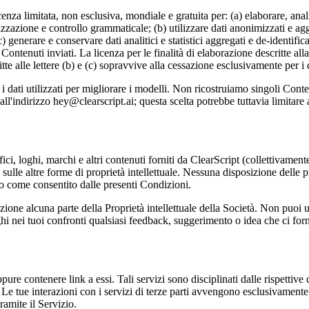
za limitata, non esclusiva, mondiale e gratuita per: (a) elaborare, anali
izzazione e controllo grammaticale; (b) utilizzare dati anonimizzati e agg
) generare e conservare dati analitici e statistici aggregati e de-identific
Contenuti inviati. La licenza per le finalità di elaborazione descritte all
itte alle lettere (b) e (c) sopravvive alla cessazione esclusivamente per i
dati utilizzati per migliorare i modelli. Non ricostruiamo singoli Conten
 all'indirizzo hey@clearscript.ai; questa scelta potrebbe tuttavia limitare
afici, loghi, marchi e altri contenuti forniti da ClearScript (collettivament
ulle altre forme di proprietà intellettuale. Nessuna disposizione delle pres
vizio come consentito dalle presenti Condizioni.
one alcuna parte della Proprietà intellettuale della Società. Non puoi uti
hi nei tuoi confronti qualsiasi feedback, suggerimento o idea che ci forni
oppure contenere link a essi. Tali servizi sono disciplinati dalle rispetti
. Le tue interazioni con i servizi di terze parti avvengono esclusivamente t
ramite il Servizio.