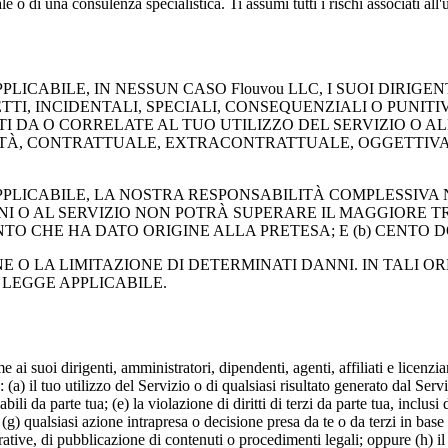
o di una consulenza specialistica. Ti assumi tutti i rischi associati all'ut
ABILE, IN NESSUN CASO Flouvou LLC, I SUOI DIRIGENTI
, INCIDENTALI, SPECIALI, CONSEQUENZIALI O PUNITIVI, 
 DA O CORRELATE AL TUO UTILIZZO DEL SERVIZIO O ALL
À, CONTRATTUALE, EXTRACONTRATTUALE, OGGETTIVA O 
LICABILE, LA NOSTRA RESPONSABILITÀ COMPLESSIVA N
I O AL SERVIZIO NON POTRÀ SUPERARE IL MAGGIORE TRA
O CHE HA DATO ORIGINE ALLA PRETESA; E (b) CENTO DOL
O LA LIMITAZIONE DI DETERMINATI DANNI. IN TALI O
LEGGE APPLICABILE.
 suoi dirigenti, amministratori, dipendenti, agenti, affiliati e licenzian
 (a) il tuo utilizzo del Servizio o di qualsiasi risultato generato dal Servi
i da parte tua; (e) la violazione di diritti di terzi da parte tua, inclusi di
(g) qualsiasi azione intrapresa o decisione presa da te o da terzi in base 
ative, di pubblicazione di contenuti o procedimenti legali; oppure (h) il t