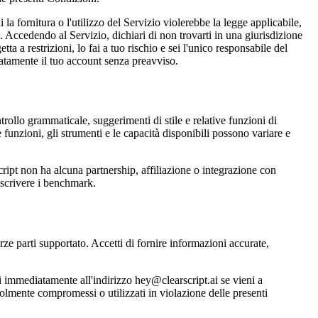
ornitura o l'utilizzo del Servizio violerebbe la legge applicabile,
 Accedendo al Servizio, dichiari di non trovarti in una giurisdizione
ta a restrizioni, lo fai a tuo rischio e sei l'unico responsabile del
diatamente il tuo account senza preavviso.
ntrollo grammaticale, suggerimenti di stile e relative funzioni di
Le funzioni, gli strumenti e le capacità disponibili possono variare e
ript non ha alcuna partnership, affiliazione o integrazione con
descrivere i benchmark.
ze parti supportato. Accetti di fornire informazioni accurate,
arci immediatamente all'indirizzo hey@clearscript.ai se vieni a
olmente compromessi o utilizzati in violazione delle presenti