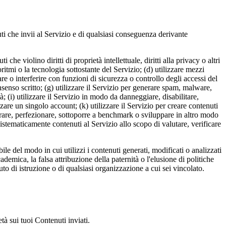
nuti che invii al Servizio e di qualsiasi conseguenza derivante
che violino diritti di proprietà intellettuale, diritti alla privacy o altri
oritmi o la tecnologia sottostante del Servizio; (d) utilizzare mezzi
are o interferire con funzioni di sicurezza o controllo degli accessi del
nsenso scritto; (g) utilizzare il Servizio per generare spam, malware,
; (i) utilizzare il Servizio in modo da danneggiare, disabilitare,
zare un singolo account; (k) utilizzare il Servizio per creare contenuti
estrare, perfezionare, sottoporre a benchmark o sviluppare in altro modo
sistematicamente contenuti al Servizio allo scopo di valutare, verificare
ile del modo in cui utilizzi i contenuti generati, modificati o analizzati
ademica, la falsa attribuzione della paternità o l'elusione di politiche
ituto di istruzione o di qualsiasi organizzazione a cui sei vincolato.
età sui tuoi Contenuti inviati.